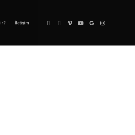
Twitter
Facebook
Vimeo
Youtube
Google-
Instagram
ir?
İletişim
Plus