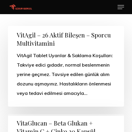
Menu
Skip
to
main
content
VitAgil – 26 Aktif Bileşen – Sporcu
Multivitamini
VitAgil Tablet Uyarılar & Saklama Koşulları:
Takviye edici gıdadır, normal beslenmenin
yerine geçmez. Tavsiye edilen günlük alım
dozunu aşmayınız. Hastalıkların önlenmesi
veya tedavi edilmesi amacıyla…
VitaGlucan – Beta Glukan +
Vitamin C + Çinko 30 Kapsül