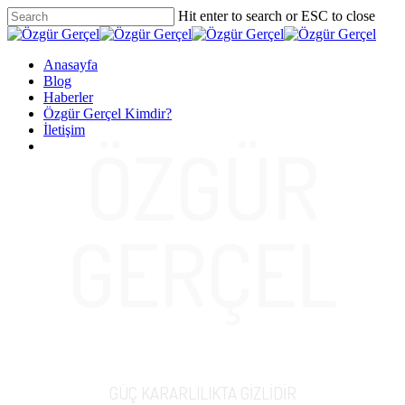
Skip
Hit enter to search or ESC to close
to
Close
main
Search
content
Menu
Anasayfa
Blog
Haberler
Özgür Gerçel Kimdir?
İletişim
ÖZGÜR
twitter
facebook
vimeo
youtube
google-
instagram
plus
GERÇEL
GÜÇ KARARLILIKTA GİZLİDİR