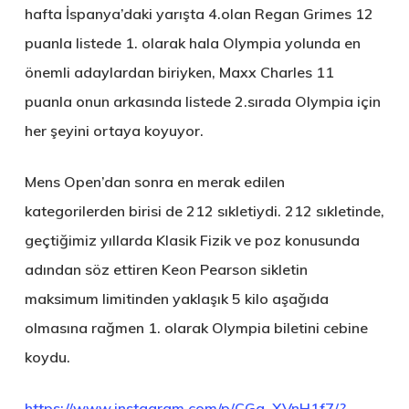
hafta İspanya’daki yarışta 4.olan Regan Grimes 12
puanla listede 1. olarak hala Olympia yolunda en
önemli adaylardan biriyken, Maxx Charles 11
puanla onun arkasında listede 2.sırada Olympia için
her şeyini ortaya koyuyor.
Mens Open’dan sonra en merak edilen
kategorilerden birisi de 212 sıkletiydi. 212 sıkletinde,
geçtiğimiz yıllarda Klasik Fizik ve poz konusunda
adından söz ettiren Keon Pearson sikletin
maksimum limitinden yaklaşık 5 kilo aşağıda
olmasına rağmen 1. olarak Olympia biletini cebine
koydu.
https://www.instagram.com/p/CGa_XVnH1f7/?