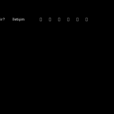
Twitter
Facebook
Vimeo
Youtube
Google-
Instagram
ir?
İletişim
Plus