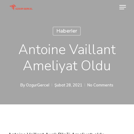
Menu
Skip
to
main
Haberler
content
Antoine Vaillant
Ameliyat Oldu
By
OzgurGercel
Şubat 28, 2021
No Comments