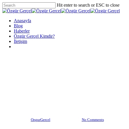
Skip
Hit enter to search or ESC to close
to
Close
main
Search
content
Menu
Anasayfa
Blog
Haberler
Özgür Gerçel Kimdir?
İletişim
twitter
facebook
vimeo
youtube
google-
instagram
plus
Haberler
Akim Williams, çok fazla yağ
almadan nasıl hacim
kazanılacağını Anlattı
By
OzgurGercel
Mart 11, 2021
No Comments