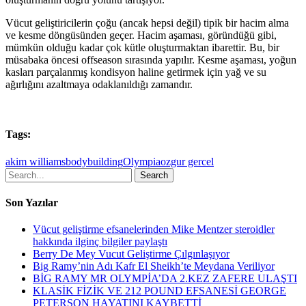
Vücut geliştiricilerin çoğu (ancak hepsi değil) tipik bir hacim alma
ve kesme döngüsünden geçer. Hacim aşaması, göründüğü gibi,
mümkün olduğu kadar çok kütle oluşturmaktan ibarettir. Bu, bir
müsabaka öncesi offseason sırasında yapılır. Kesme aşaması, yoğun
kasları parçalanmış kondisyon haline getirmek için yağ ve su
ağırlığını azaltmaya odaklanıldığı zamandır.
Tags:
akim williams
bodybuilding
Olympia
ozgur gercel
Search
Son Yazılar
Vücut geliştirme efsanelerinden Mike Mentzer steroidler
hakkında ilginç bilgiler paylaştı
Berry De Mey Vucut Geliştirme Çılgınlaşıyor
Big Ramy’nin Adı Kafr El Sheikh’te Meydana Veriliyor
BİG RAMY MR OLYMPİA’DA 2.KEZ ZAFERE ULAŞTI
KLASİK FİZİK VE 212 POUND EFSANESİ GEORGE
PETERSON HAYATINI KAYBETTİ