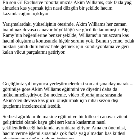
En son GI Exclusive röportajımızda Akim Williams, çok fazla yağ
almadan kas yapmak için nasıl düzgün bir şekilde hacim
kazanılacağını açıklıyor.
Yarışmalardaki yükselişinin ötesinde, Akim Williams her zaman
inanılmaz devasa canavar büyüklüğü ve gücü ile tanınmıştır. Big
Ramy’nin beğenilerine benzer şekilde, Williams’ın muazzam kas
hacmi oluşturma konusunda hiçbir sorunu yok. Bunun yerine, odak
noktası şimdi durulamaz hale gelmek için kondisyonlama ve geri
kalan vücut parçalarını getiriyor.
Geçtiğimiz yıl boyunca yerleştirmelerdeki son artışına dayanarak –
görünüşe göre Akim Williams eğitimini ve diyetini daha da
mükemmelleştiriyor. Bu nedenle, video röportajımız sırasında
Akim’den devasa kas gücü oluşturmak için nihai sezon dışı
ipuçlarını incelemesini istedik.
Serbest ağırlıklar ile makine eğitimi ve bir kitlesel canavar vücut
geliştiricisi olarak kaya gibi sert karın kaslarının nasıl
şekillendirileceği hakkında ayrıntılara giriyor. Ama en önemlisi,
hacim verme işlemi sırasında çok fazla yağ almadan kas kütlesi
oluşturmanın doğru yolunu tartışıyor.