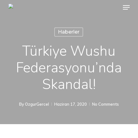
Menu
Skip
to
main
Haberler
content
Türkiye Wushu
Federasyonu’nda
Skandal!
By
OzgurGercel
Haziran 17, 2020
No Comments