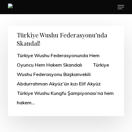
Menu
Skip
to
main
content
Türkiye Wushu Federasyonu’nda
Skandal!
Türkiye Wushu Federasyonunda Hem
Oyuncu Hem Hakem Skandalı Türkiye
Wushu Federasyonu Başkanvekili
Abdurrahman Akyüz’ün kızı Elif Akyüz
Türkiye Wushu Kungfu Şampiyonası’na hem
hakem…