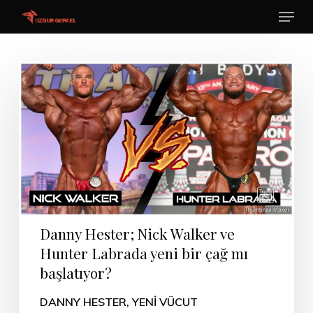
Menu
Skip
to
main
content
Danny Hester; Nick Walker ve
Hunter Labrada yeni bir çağ mı
başlatıyor?
DANNY HESTER, YENİ VÜCUT