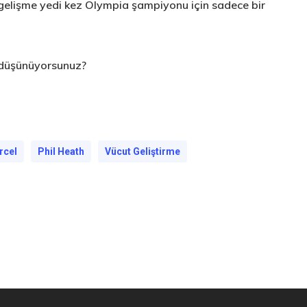
u gelişme yedi kez Olympia şampiyonu için sadece bir
e düşünüyorsunuz?
rcel
Phil Heath
Vücut Geliştirme