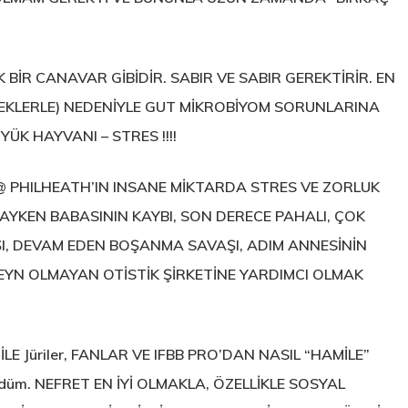
 BİR CANAVAR GİBİDİR. SABIR VE SABIR GEREKTİRİR. EN
ECEKLERLE) NEDENİYLE GUT MİKROBİYOM SORUNLARINA
ÜK HAYVANI – STRES !!!!
 @ PHILHEATH’IN INSANE MİKTARDA STRES VE ZORLUK
YKEN BABASININ KAYBI, SON DERECE PAHALI, ÇOK
, DEVAM EDEN BOŞANMA SAVAŞI, ADIM ANNESİNİN
VEYN OLMAYAN OTİSTİK ŞİRKETİNE YARDIMCI OLMAK
si İLE Jüriler, FANLAR VE IFBB PRO’DAN NASIL “HAMİLE”
düm. NEFRET EN İYİ OLMAKLA, ÖZELLİKLE SOSYAL