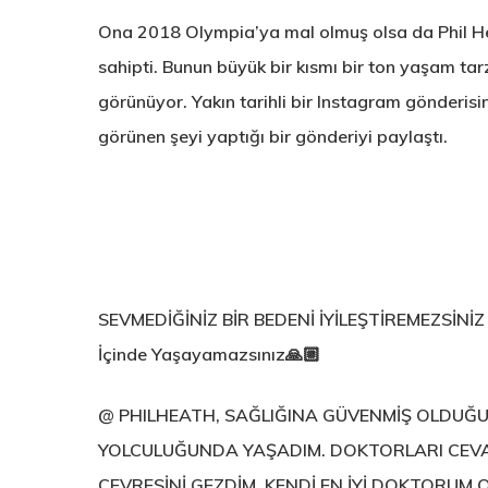
Ona 2018 Olympia’ya mal olmuş olsa da Phil H
sahipti. Bunun büyük bir kısmı bir ton yaşam tarz
görünüyor. Yakın tarihli bir Instagram gönderisi
görünen şeyi yaptığı bir gönderiyi paylaştı.
SEVMEDİĞİNİZ BİR BEDENİ İYİLEŞTİREMEZSİNİZ
İçinde Yaşayamazsınız🙏🏼
@ PHILHEATH, SAĞLIĞINA GÜVENMİŞ OLDUĞU İÇ
YOLCULUĞUNDA YAŞADIM. DOKTORLARI CEVA
ÇEVRESİNİ GEZDİM. KENDİ EN İYİ DOKTORU