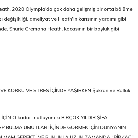
eath, 2020 Olympia’da çok daha gelişmiş bir orta bölüme
ı değişikliği, ameliyat ve Heath’in karısının yardımı gibi
nde, Shurie Cremona Heath, kocasının bir boşluk gibi
 VE KORKU VE STRES İÇİNDE YAŞIRKEN Şükran ve Bolluk
İN O kadar mutluyum ki BİRÇOK YILDIR ŞİFA
P BULMA UMUTLARI İÇİNDE GÖRMEK İÇİN DÜNYANIN
M OLMAM GEREKTİ VE BUNUNLA UZUN ZAMANDA “BİRKAÇ”