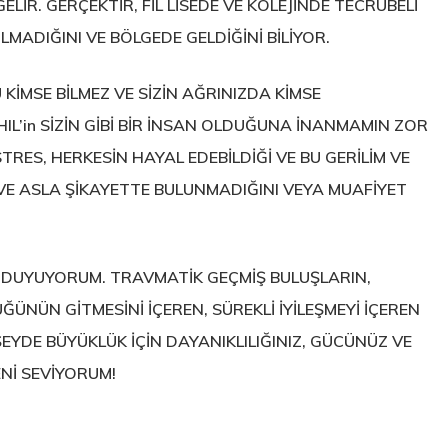
İR. GERÇEKTİR, FİL LİSEDE VE KOLEJİNDE TECRÜBELİ
LMADIĞINI VE BÖLGEDE GELDİĞİNİ BİLİYOR.
İMSE BİLMEZ VE SİZİN AĞRINIZDA KİMSE
L’in SİZİN GİBİ BİR İNSAN OLDUĞUNA İNANMAMIN ZOR
RES, HERKESİN HAYAL EDEBİLDİĞİ VE BU GERİLİM VE
VE ASLA ŞİKAYETTE BULUNMADIĞINI VEYA MUAFİYET
DUYUYORUM. TRAVMATİK GEÇMİŞ BULUŞLARIN,
NÜN GİTMESİNİ İÇEREN, SÜREKLİ İYİLEŞMEYİ İÇEREN
ŞEYDE BÜYÜKLÜK İÇİN DAYANIKLILIĞINIZ, GÜCÜNÜZ VE
Nİ SEVİYORUM!