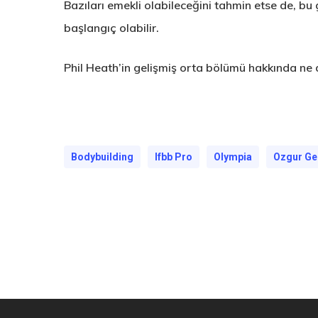
Bazıları emekli olabileceğini tahmin etse de, b
başlangıç ​​olabilir.
Phil Heath’in gelişmiş orta bölümü hakkında n
Bodybuilding
Ifbb Pro
Olympia
Ozgur Ge