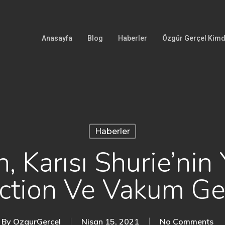
Anasayfa
Blog
Haberler
Özgür Gerçel Kimd
Haberler
, Karısı Shurie’nin
ction Ve Vakum Geli
By
OzgurGercel
Nisan 15, 2021
No Comments