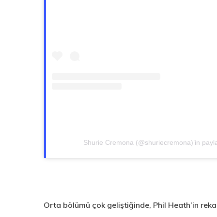
Shurie Cremona (@shuriecremona)’in paylaş
Orta bölümü çok geliştiğinde, Phil Heath’in rek