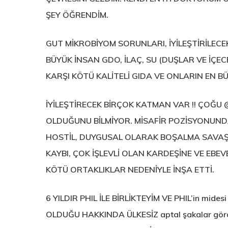
ŞEY ÖĞRENDİM.
GUT MİKROBİYOM SORUNLARI, İYİLEŞTİRİLECEK
BÜYÜK İNSAN GDO, İLAÇ, SU (DUŞLAR VE İÇ
KARŞI KÖTÜ KALİTELİ GIDA VE ONLARIN EN BÜY
İYİLEŞTİRECEK BİRÇOK KATMAN VAR !! ÇOĞU
OLDUĞUNU BİLMİYOR. MİSAFİR POZİSYONUNDA
HOSTİL, DUYGUSAL OLARAK BOŞALMA SAVAŞI
KAYBI, ÇOK İŞLEVLİ OLAN KARDEŞİNE VE EBE
KÖTÜ ORTAKLIKLAR NEDENİYLE İNŞA ETTİ.
6 YILDIR PHIL İLE BİRLİKTEYİM VE PHIL’in mide
OLDUĞU HAKKINDA ÜLKESİZ aptal şakalar gör