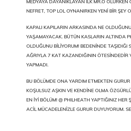
MEDYAYA DAYANIKLAYAN İLK MR.O OLURKEN GEL
NEFRET, TOP LOL OYNANIRKEN YENİ BİR ŞEY O
KAPALI KAPILARIN ARKASINDA NE OLDUĞUNU K
YAŞAMAYACAK. BÜTÜN KASLARIN ALTINDA PHI
OLDUĞUNU BİLİYORUM! BEDENİNDE TAŞIDIĞI ST
AĞRIYLA 7 KAT KAZANDIĞININ ÖTESİNDEDİR 
YAPMADI.
BU BÖLÜMDE ONA YARDIM ETMEKTEN GURUR 
KOŞULSUZ AŞKIN VE KENDİNE OLMA ÖZGÜRLÜĞÜ
EN İYİ BÖLÜM! @ PHILHEATH YAPTIĞINIZ HER 
ACİL MÜCADELENİZLE GURUR DUYUYORUM. SE