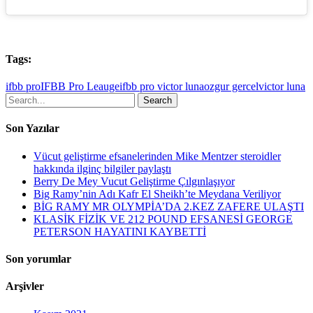
Tags:
ifbb pro
IFBB Pro Leauge
ifbb pro victor luna
ozgur gercel
victor luna
Search
Son Yazılar
Vücut geliştirme efsanelerinden Mike Mentzer steroidler
hakkında ilginç bilgiler paylaştı
Berry De Mey Vucut Geliştirme Çılgınlaşıyor
Big Ramy’nin Adı Kafr El Sheikh’te Meydana Veriliyor
BİG RAMY MR OLYMPİA’DA 2.KEZ ZAFERE ULAŞTI
KLASİK FİZİK VE 212 POUND EFSANESİ GEORGE
PETERSON HAYATINI KAYBETTİ
Son yorumlar
Arşivler