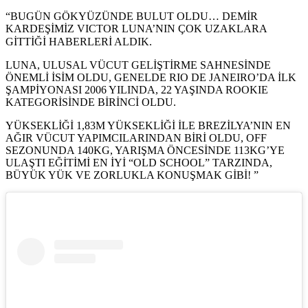
“BUGÜN GÖKYÜZÜNDE BULUT OLDU… DEMİR
KARDEŞİMİZ VICTOR LUNA’NIN ÇOK UZAKLARA
GİTTİĞİ HABERLERİ ALDIK. ⠀
LUNA, ULUSAL VÜCUT GELİŞTİRME SAHNESİNDE
ÖNEMLİ İSİM OLDU, GENELDE RIO DE JANEIRO’DA İLK
ŞAMPİYONASI 2006 YILINDA, 22 YAŞINDA ROOKIE
KATEGORİSİNDE BİRİNCİ OLDU.
YÜKSEKLİĞİ 1,83M YÜKSEKLİĞİ İLE BREZİLYA’NIN EN
AĞIR VÜCUT YAPIMCILARINDAN BİRİ OLDU, OFF
SEZONUNDA 140KG, YARIŞMA ÖNCESİNDE 113KG’YE
ULAŞTI EĞİTİMİ EN İYİ “OLD SCHOOL” TARZINDA,
BÜYÜK YÜK VE ZORLUKLA KONUŞMAK GİBİ! ”