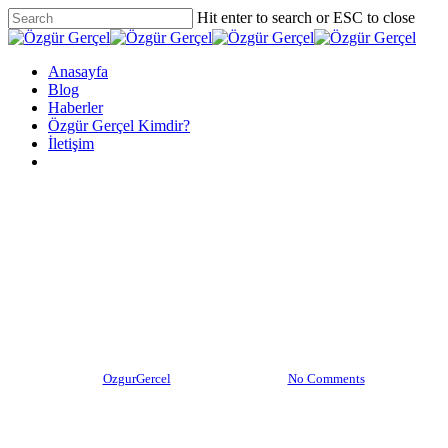
Skip
Hit enter to search or ESC to close
to
Close
main
Search
content
Menu
Anasayfa
Blog
Haberler
Özgür Gerçel Kimdir?
İletişim
twitter
facebook
vimeo
youtube
google-
instagram
plus
Haberler
IFBB Pro Victor Luna, 37
Yaşında Hayatını Kaybetti
By
OzgurGercel
Kasım 20, 2020
No Comments