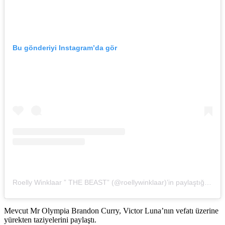
Bu gönderiyi Instagram’da gör
Roelly Winklaar ” THE BEAST” (@roellywinklaar)’in paylaştığı bir gönderi
Mevcut Mr Olympia Brandon Curry, Victor Luna’nın vefatı üzerine
yürekten taziyelerini paylaştı.