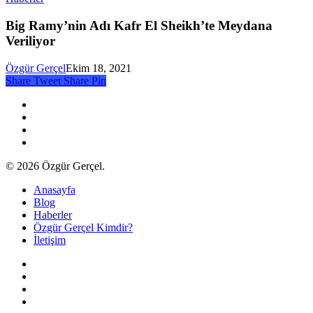
Big Ramy’nin Adı Kafr El Sheikh’te Meydana
Veriliyor
Özgür Gerçel
Ekim 18, 2021
Share
Tweet
Share
Pin
twitter
facebook
youtube
instagram
© 2026 Özgür Gerçel.
Close
Anasayfa
Menu
Blog
Haberler
Özgür Gerçel Kimdir?
İletişim