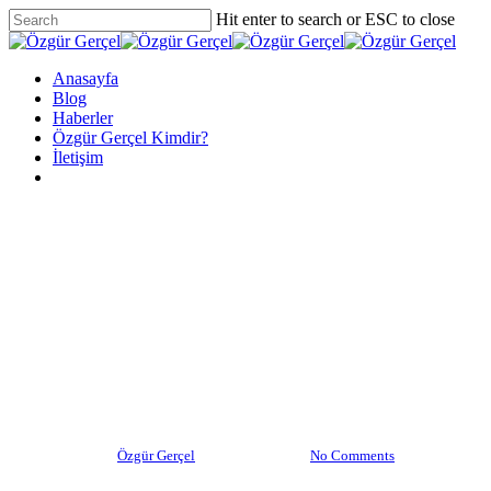
Skip
Hit enter to search or ESC to close
to
Close
main
Search
content
Menu
Anasayfa
Blog
Haberler
Özgür Gerçel Kimdir?
İletişim
twitter
facebook
vimeo
youtube
google-
instagram
plus
Haberler
Steve Kuclo, Arnold Classic’te
Üçüncülüğe Tepki Gösterdi
1.veya 2. Olacağımı Hissetim
By
Özgür Gerçel
Ekim 4, 2021
No Comments