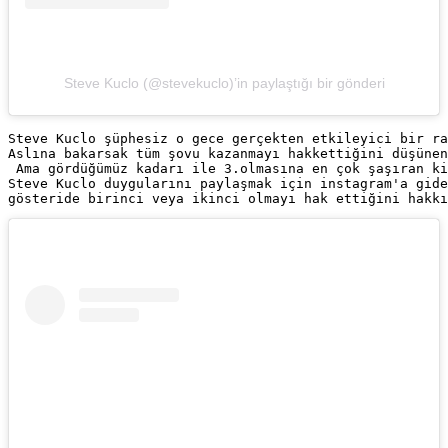
Steve Kuclo (@stevekuclo)’in paylaştığı bir gönderi
Steve Kuclo şüphesiz o gece gerçekten etkileyici bir ra
Aslına bakarsak tüm şovu kazanmayı hakkettiğini düşünen
Steve Kuclo duygularını paylaşmak için instagram'a gide
gösteride birinci veya ikinci olmayı hak ettiğini hakkı