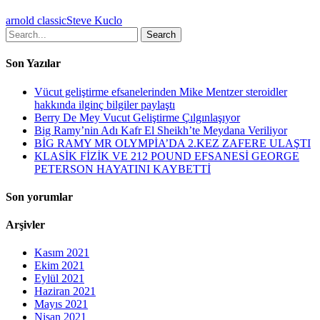
arnold classic
Steve Kuclo
Search
Son Yazılar
Vücut geliştirme efsanelerinden Mike Mentzer steroidler
hakkında ilginç bilgiler paylaştı
Berry De Mey Vucut Geliştirme Çılgınlaşıyor
Big Ramy’nin Adı Kafr El Sheikh’te Meydana Veriliyor
BİG RAMY MR OLYMPİA’DA 2.KEZ ZAFERE ULAŞTI
KLASİK FİZİK VE 212 POUND EFSANESİ GEORGE
PETERSON HAYATINI KAYBETTİ
Son yorumlar
Arşivler
Kasım 2021
Ekim 2021
Eylül 2021
Haziran 2021
Mayıs 2021
Nisan 2021