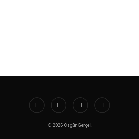
twitter
facebook
youtube
instagram
© 2026 Özgür Gerçel.