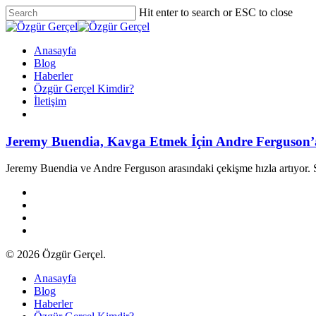
Skip
Hit enter to search or ESC to close
to
Close
main
Search
content
Menu
Anasayfa
Blog
Haberler
Özgür Gerçel Kimdir?
İletişim
twitter
facebook
vimeo
youtube
google-
instagram
plus
Jeremy Buendia, Kavga Etmek İçin Andre Ferguson
Jeremy Buendia ve Andre Ferguson arasındaki çekişme hızla artıyor. S
twitter
facebook
youtube
instagram
© 2026 Özgür Gerçel.
Close
Anasayfa
Menu
Blog
Haberler