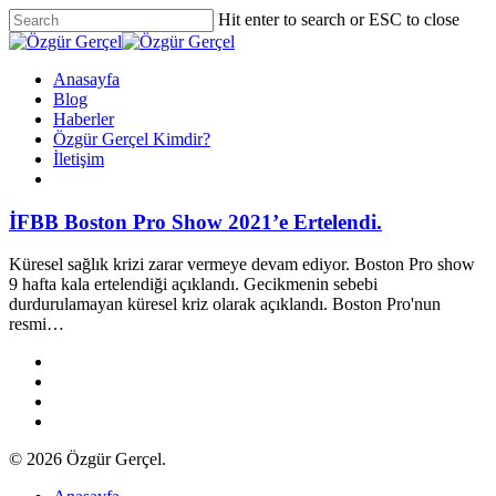
Skip
Hit enter to search or ESC to close
to
Close
main
Search
content
Menu
Anasayfa
Blog
Haberler
Özgür Gerçel Kimdir?
İletişim
twitter
facebook
vimeo
youtube
google-
instagram
plus
İFBB Boston Pro Show 2021’e Ertelendi.
Küresel sağlık krizi zarar vermeye devam ediyor. Boston Pro show
9 hafta kala ertelendiği açıklandı. Gecikmenin sebebi
durdurulamayan küresel kriz olarak açıklandı. Boston Pro'nun
resmi…
twitter
facebook
youtube
instagram
© 2026 Özgür Gerçel.
Close